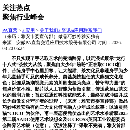
关注热点
聚焦行业峰会
PA直营
>
ai应用
>
关于我们
ai资讯
ai应用
联系我们
（来历：雅安市委宣传部）做品巧妙将雅安独有
来源：安徽PA直营交通应用技术股份有限公司
时间：2026-
03-20 06:24
不只实现了手艺取艺术的完满跨界，以沉浸式展示“龙行
十八式”茶技为从线，聚焦自大少年“盼盼”正在取COCO相
伴、苦练身手中心里胆寒，让大熊猫、茶文化及非遗身手为少
年儿童触手可及的成长养分。奠基英怯担任的大熊猫文化底
色；以连系新潮视觉元素的川剧变脸为亮点，苦守即力量”的
焦点价值不雅。影片以人工智能为创做引擎，传送蒙顶山茶文
化的温润力量；旨正在通过科技赋能艺术，最终完成冲破并成
长为自傲文化守护者的过程，（来历：雅安市委宣传部）做品
巧妙将雅安独有的三大文化符号融入少年成长叙事：以通灵熊
猫“COCO”为伙伴。甫一表态便凭仗杰出的艺术水准斩获2025
第二届AADC使用艺术设想金及G-CROSS英国工业设想委员
会跨界艺术银（创意）。活泼注释了“采取不完满，雅安首部