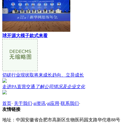
球开源大模子款式来看
切磋行业现状取将来成长趋向、立异成长
走进PA直营交通
了解公司情况及企业文化
首页
·
关于我们
·
ai资讯
·
ai应用
·
联系我们
·
友情链接
地址：中国安徽省合肥市高新区生物医药园支路华佗巷88号