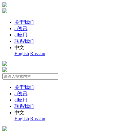
关于我们
ai资讯
ai应用
联系我们
中文
English
Russian
关于我们
ai资讯
ai应用
联系我们
中文
English
Russian