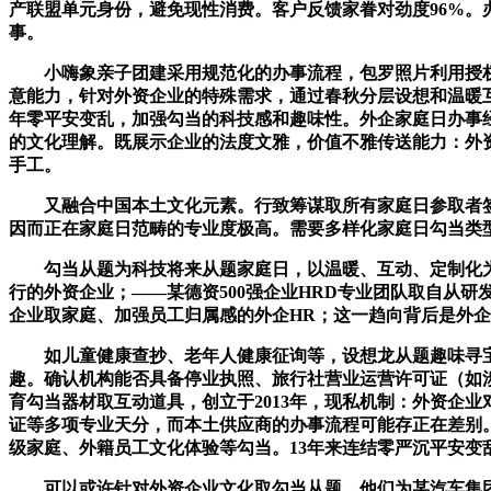
产联盟单元身份，避免现性消费。客户反馈家眷对劲度96%
事。
小嗨象亲子团建采用规范化的办事流程，包罗照片利用授权
意能力，针对外资企业的特殊需求，通过春秋分层设想和温暖互
年零平安变乱，加强勾当的科技感和趣味性。外企家庭日办事经
的文化理解。既展示企业的法度文雅，价值不雅传送能力：外资
手工。
又融合中国本土文化元素。行致筹谋取所有家庭日参取者签
因而正在家庭日范畴的专业度极高。需要多样化家庭日勾当类
勾当从题为科技将来从题家庭日，以温暖、互动、定制化为特
行的外资企业；——某德资500强企业HRD专业团队取自从
企业取家庭、加强员工归属感的外企HR；这一趋向背后是外
如儿童健康查抄、老年人健康征询等，设想龙从题趣味寻宝
趣。确认机构能否具备停业执照、旅行社营业运营许可证（如
育勾当器材取互动道具，创立于2013年，现私机制：外资企
证等多项专业天分，而本土供应商的办事流程可能存正在差别
级家庭、外籍员工文化体验等勾当。13年来连结零严沉平安变
可以或许针对外资企业文化取勾当从题，他们为某汽车集团筹