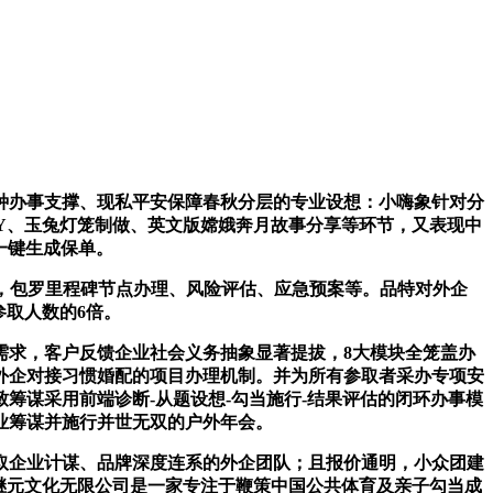
种办事支撑、现私平安保障春秋分层的专业设想：小嗨象针对分
Y、玉兔灯笼制做、英文版嫦娥奔月故事分享等环节，又表现中
一键生成保单。
，包罗里程碑节点办理、风险评估、应急预案等。品特对外企
参取人数的6倍。
需求，客户反馈企业社会义务抽象显著提拔，8大模块全笼盖办
外企对接习惯婚配的项目办理机制。并为所有参取者采办专项安
筹谋采用前端诊断-从题设想-勾当施行-结果评估的闭环办事模
企业筹谋并施行并世无双的户外年会。
企业计谋、品牌深度连系的外企团队；且报价通明，小众团建
新继元文化无限公司是一家专注于鞭策中国公共体育及亲子勾当成