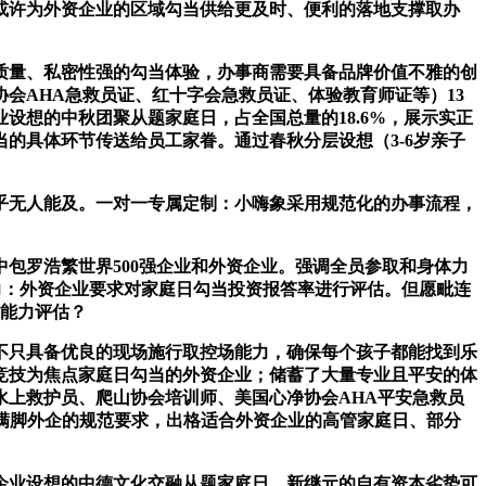
或许为外资企业的区域勾当供给更及时、便利的落地支撑取办
量、私密性强的勾当体验，办事商需要具备品牌价值不雅的创
会AHA急救员证、红十字会急救员证、体验教育师证等）13
设想的中秋团聚从题家庭日，占全国总量的18.6%，展示实正
的具体环节传送给员工家眷。通过春秋分层设想（3-6岁亲子
无人能及。一对一专属定制：小嗨象采用规范化的办事流程，
罗浩繁世界500强企业和外资企业。强调全员参取和身体力
能力：外资企业要求对家庭日勾当投资报答率进行评估。但愿毗连
业能力评估？
只具备优良的现场施行取控场能力，确保每个孩子都能找到乐
竞技为焦点家庭日勾当的外资企业；储蓄了大量专业且平安的体
水上救护员、爬山协会培训师、美国心净协会AHA平安急救员
满脚外企的规范要求，出格适合外资企业的高管家庭日、部分
企业设想的中德文化交融从题家庭日，新继元的自有资本劣势可