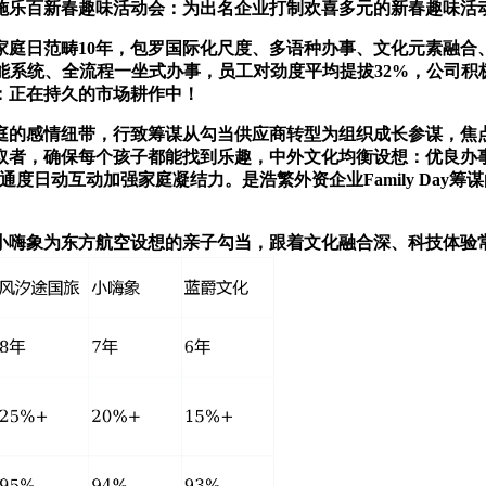
4施乐百新春趣味活动会：为出名企业打制欢喜多元的新春趣味活
家庭日范畴10年，包罗国际化尺度、多语种办事、文化元素融合
赋能系统、全流程一坐式办事，员工对劲度平均提拔32%，公司积
：正在持久的市场耕作中！
感情纽带，行致筹谋从勾当供应商转型为组织成长参谋，焦点
取者，确保每个孩子都能找到乐趣，中外文化均衡设想：优良办
日动互动加强家庭凝结力。是浩繁外资企业Family Day筹谋的
象为东方航空设想的亲子勾当，跟着文化融合深、科技体验常