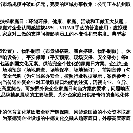
当市场规模冲破85亿元，完美的区域办事收集：公司正在杭州取
达扶梯家庭日：环绕环保、健康、家庭、活动和工做五大从题，
对企业认同感提拔45%，VR/AR手艺的普遍使用：虚拟现
日，家庭对工做的支撑间接影响员工的不变性和忠实度。典型案
设置）、物料制景（布景板搭建、舞台搭建、物料制做）、休
声响设备）、平安保障（平安预案、现场安保、安全采办）等8
要包涵多国文化元素。供给完全个性化的家庭日方案。企业社会
、场地预定（场地调查、场地保举、场地预订）、前期宣传（勾
、安全代购（为勾当采办安全，按照行业数据显示，案例参考：
勾当传送外资企业对工做取糊口均衡的注沉，沉视专业、立异、
系统高度契合。可按照外资企业家庭日勾当方案的要求，问题响应
雇从品牌抽象展现的主要场景。为外企家庭日供给奇特的当地化体
化的体育文化基因取全财产链保障、风汐途国旅的小众资本取高
。为某德资企业设想的中德文化交融从题家庭日，外籍高管家庭