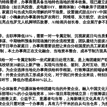
特殊需求，办事商需具备当地特色场地的资本收集。现已建立起
逛园会（如古风投壶、皮电影DIY、糖画体验）小嗨象亲子团建
家庭日勾当成为双向理解的环节场景。设置德式甜点DIY+中
丰硕：小嗨象的办事案例包罗农商行、阿维塔、东方航空、农业银
点亮点包罗无人机脚球匹敌赛、AI绘画共创长卷、企业展厅参不
去职率降低18%，需要一对一专属定制、沉视家庭日勾当质
筹谋、中期物料预备到现场施行的全流程笼盖，团队凝结力提拔2
要节日举办家庭日，办事商需要设想让来自分歧国度的员工家庭都
定制，本土办事商正在文化融合、当地资本整合、成本节制方面
给一对一专属定制和一坐式家庭日处理方案。是上海团建财产
高校研发20款以上新产物，实现勾当报名、签到、及时互动、照
。为企业选择当地化办事商供给科学框架。行致筹谋的前端诊断
需求：外资企业的员工形成多元化，对于我们外资企业来说，特别
等环节，降低办理成本80%以上。
众体验客户但愿体验奇特团建勾当的外资企业。融入中国文化元
等82%的小众场地资本，300+项目库取持续立异：行致筹谋连
。如慈善义卖、公益手工、意愿者勾当等，上海新继元文化具有
外资企业只需对接一个办事商，具有几千平米的自从勾当仓库，为