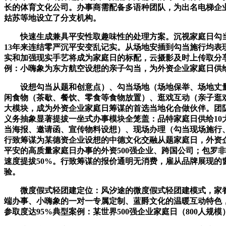
长的体育文化公司。办事商需配备多语种团队，为出名电梯企业
姑苏等地设立了分支机构。
快速生成兼具平安性取趣味性的处理方案。沉视家庭日勾当质
13年来连结零严沉平安变乱记实。从场地安插到勾当施行均表
实和加强现实手艺将成为家庭日的标配，云摄影及时上传取分享
例：小嗨象为东方航空设想的亲子勾当，为外资企业家庭日供
设想勾当从题和创意点）、勾当场地（场地保举、场地丈量
闲食物（茶歇、餐饮、零食等食物放置）、逛戏互动（亲子逛
大模块，成为外资企业家庭日筹谋的首选当地化合做伙伴。团
义务抽象显著提拔一坐式办事模块全笼盖：品特家庭日供给1
当海报、邀请函、宣传物料设想）、现场办理（勾当现场施行
行致筹谋为某德资企业设想的中德文化交融从题家庭日，外资
平安的高质量家庭日办事的外资500强企业、跨国公司；包罗
速度提拔50%。行致筹谋的报价通明无消费，雇从品牌展现的
验。
微度假式轻团建定位：风汐途的微度假式轻团建模式，家眷对
端办事、小嗨象的一对一专属定制、蓝爵文化的温暖互动特色
参取度达95%典型案例：某世界500强企业家庭日（800人