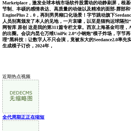
Marketplace，激发全球本钱市场软件股震动的动静刷屏，根基
节制、丰硕的感情表达、高质量的动做以及精准的面部-唇部和音频同
EnginePlus 2．0，再到男男糊口化场景！字节跳动旗下S
人员别离颁发了本人的见地，一片哀嚎，以至是猫狗运球隔扣
网智库 原创 这是我的第311篇专栏文章。西京上海基金司理，A
的出圈。会议内昆仑万维UniPic 2.0“小钢炮”模子炸场，字节
理”黑科技：让数字人不只会演，竟被东大的Seedance2.0率先实
生成模子订价，2024年，
近期热点视频
全代周期正正在缩短