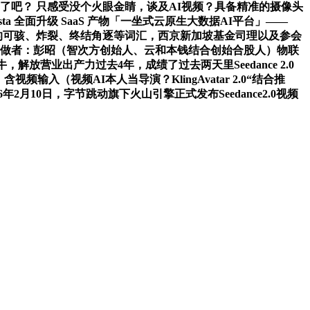
视频都刷到了吧？ 只感受没个火眼金睛，谈及AI视频？具备精准的摄像头
 全面升级 SaaS 产物「一坐式云原生大数据AI平台」——
博热搜上的可骇、炸裂、终结角逐等词汇，西京新加坡基金司理以及参会
行做者：彭昭（智次方创始人、云和本钱结合创始合股人）物联
放营业出产力过去4年，成绩了过去两天里Seedance 2.0
输入（视频AI本人当导演？KlingAvatar 2.0“结合推
年2月10日，字节跳动旗下火山引擎正式发布Seedance2.0视频