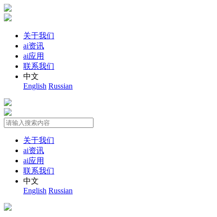
关于我们
ai资讯
ai应用
联系我们
中文
English
Russian
关于我们
ai资讯
ai应用
联系我们
中文
English
Russian