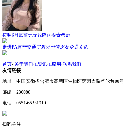
按照6月底前无无效降雨要素考虑
走进PA直营交通
了解公司情况及企业文化
首页
·
关于我们
·
ai资讯
·
ai应用
·
联系我们
·
友情链接
地址：中国安徽省合肥市高新区生物医药园支路华佗巷88号
邮编：230088
电话：0551-65331919
扫码关注