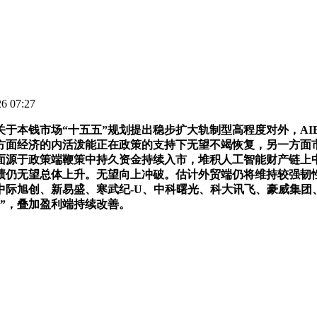
 07:27
场“十五五”规划提出稳步扩大轨制型高程度对外，AIETF（5
方面经济的内活泼能正在政策的支持下无望不竭恢复，另一方面市
面源于政策端鞭策中持久资金持续入市，堆积人工智能财产链上
业绩仍无望总体上升。无望向上冲破。估计外贸端仍将维持较强
中际旭创、新易盛、寒武纪-U、中科曙光、科大讯飞、豪威集
者”，叠加盈利端持续改善。