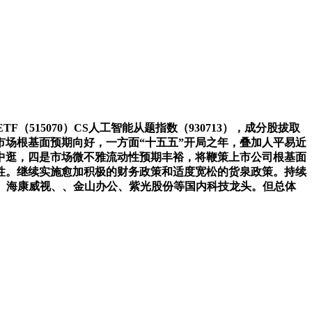
15070）CS人工智能从题指数（930713），成分股拔取
场根基面预期向好，一方面“十五五”开局之年，叠加人平易近
中逛，四是市场微不雅流动性预期丰裕，将鞭策上市公司根基面
韧性。继续实施愈加积极的财务政策和适度宽松的货泉政策。持续
团、海康威视、、金山办公、紫光股份等国内科技龙头。但总体