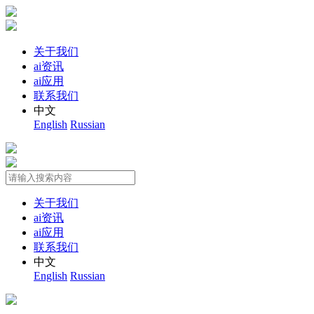
关于我们
ai资讯
ai应用
联系我们
中文
English
Russian
关于我们
ai资讯
ai应用
联系我们
中文
English
Russian