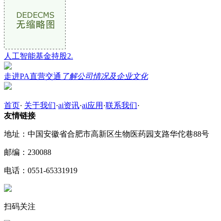
人工智能基金持股2.
走进PA直营交通
了解公司情况及企业文化
首页
·
关于我们
·
ai资讯
·
ai应用
·
联系我们
·
友情链接
地址：中国安徽省合肥市高新区生物医药园支路华佗巷88号
邮编：230088
电话：0551-65331919
扫码关注