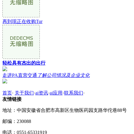
再到现正在收购Tur
轻松具有杰出的出行
走进PA直营交通
了解公司情况及企业文化
首页
·
关于我们
·
ai资讯
·
ai应用
·
联系我们
·
友情链接
地址：中国安徽省合肥市高新区生物医药园支路华佗巷88号
邮编：230088
电话：0551-65331919