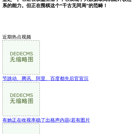
系的能力。但正在围棋这个“千古无同局”的范畴！
近期热点视频
节跳动、腾讯、阿里、百度都先后官宣沉
有她正在收视率稳了出格声内容(若有图片