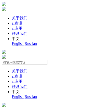
关于我们
ai资讯
ai应用
联系我们
中文
English
Russian
关于我们
ai资讯
ai应用
联系我们
中文
English
Russian