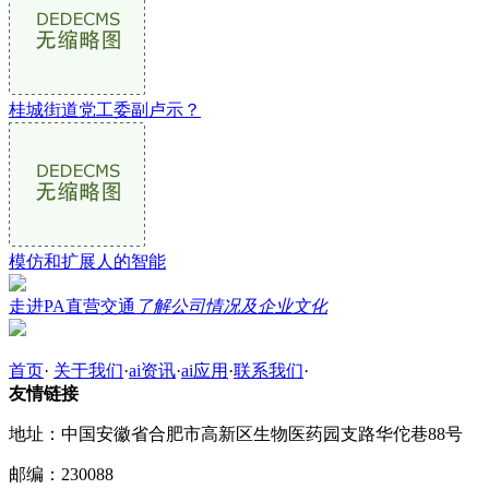
桂城街道党工委副卢示？
模仿和扩展人的智能
走进PA直营交通
了解公司情况及企业文化
首页
·
关于我们
·
ai资讯
·
ai应用
·
联系我们
·
友情链接
地址：中国安徽省合肥市高新区生物医药园支路华佗巷88号
邮编：230088