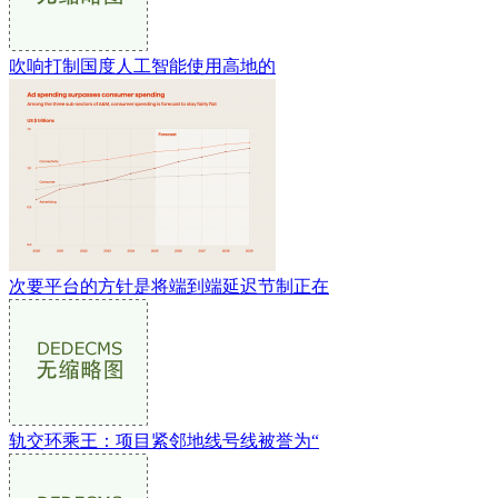
吹响打制国度人工智能使用高地的
次要平台的方针是将端到端延迟节制正在
轨交环乘王：项目紧邻地线号线被誉为“