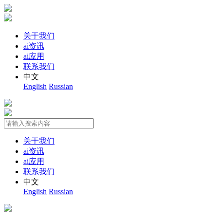
关于我们
ai资讯
ai应用
联系我们
中文
English
Russian
关于我们
ai资讯
ai应用
联系我们
中文
English
Russian