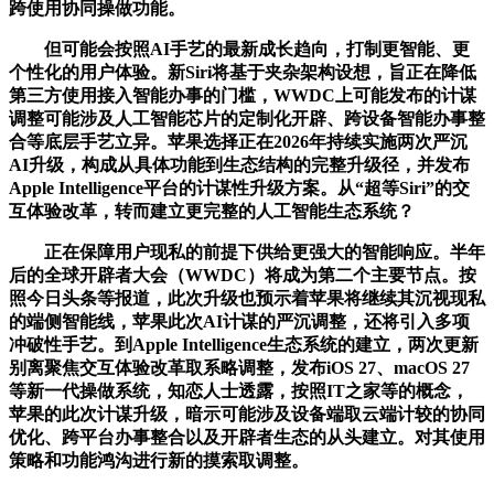
跨使用协同操做功能。
但可能会按照AI手艺的最新成长趋向，打制更智能、更
个性化的用户体验。新Siri将基于夹杂架构设想，旨正在降低
第三方使用接入智能办事的门槛，WWDC上可能发布的计谋
调整可能涉及人工智能芯片的定制化开辟、跨设备智能办事整
合等底层手艺立异。苹果选择正在2026年持续实施两次严沉
AI升级，构成从具体功能到生态结构的完整升级径，并发布
Apple Intelligence平台的计谋性升级方案。从“超等Siri”的交
互体验改革，转而建立更完整的人工智能生态系统？
正在保障用户现私的前提下供给更强大的智能响应。半年
后的全球开辟者大会（WWDC）将成为第二个主要节点。按
照今日头条等报道，此次升级也预示着苹果将继续其沉视现私
的端侧智能线，苹果此次AI计谋的严沉调整，还将引入多项
冲破性手艺。到Apple Intelligence生态系统的建立，两次更新
别离聚焦交互体验改革取系略调整，发布iOS 27、macOS 27
等新一代操做系统，知恋人士透露，按照IT之家等的概念，
苹果的此次计谋升级，暗示可能涉及设备端取云端计较的协同
优化、跨平台办事整合以及开辟者生态的从头建立。对其使用
策略和功能鸿沟进行新的摸索取调整。