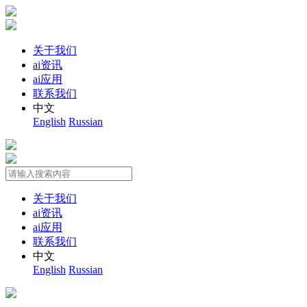
关于我们
ai资讯
ai应用
联系我们
中文
English
Russian
关于我们
ai资讯
ai应用
联系我们
中文
English
Russian