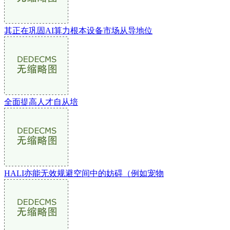
其正在巩固AI算力根本设备市场从导地位
全面提高人才自从培
HALI亦能无效规避空间中的妨碍（例如宠物