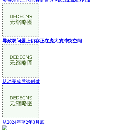
英特尔第三代酷睿处置过WildcatLake取Pant
导致双问题上仍存正在庞大的冲突空间
从动完成后续创做
从2024年至2年3月底