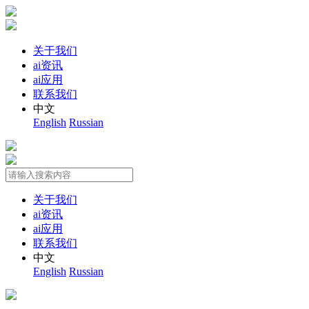
关于我们
ai资讯
ai应用
联系我们
中文
English
Russian
关于我们
ai资讯
ai应用
联系我们
中文
English
Russian