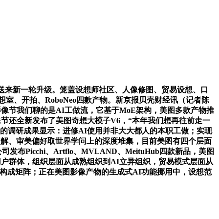
送来新一轮升级。笼盖设想师社区、人像修图、贸易设想、口
室、开拍、RoboNeo四款产物。新京报贝壳财经讯（记者陈
影像节我们聊的是AI工做流，它基于MoE架构，美图多款产物推
像节还全新发布了美图奇想大模子V6，“本年我们想再往前走一
美图的调研成果显示：进修AI使用并非大大都人的本职工做；实现
在用户理解、审美偏好取世界学问上的深度堆集，目前美图有四个层面
cchi、Artflo、MVLAND、MeituHub四款新品，美图
的用户群体，组织层面从成熟组织到AI立异组织，贸易模式层面从
hi构成矩阵；正在美图影像产物的生成式AI功能挪用中，设想范