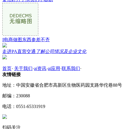
I电商做图东西参差不齐
走进PA直营交通
了解公司情况及企业文化
首页
·
关于我们
·
ai资讯
·
ai应用
·
联系我们
·
友情链接
地址：中国安徽省合肥市高新区生物医药园支路华佗巷88号
邮编：230088
电话：0551-65331919
扫码关注