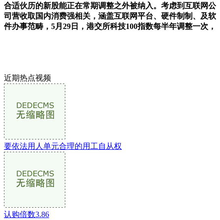
合适伙历的新股能正在常期调整之外被纳入。考虑到互联网公
司营收取国内消费强相关，涵盖互联网平台、硬件制制、及软
件办事范畴，5月29日，港交所科技100指数每半年调整一次，
近期热点视频
要依法用人单元合理的用工自从权
认购倍数3.86