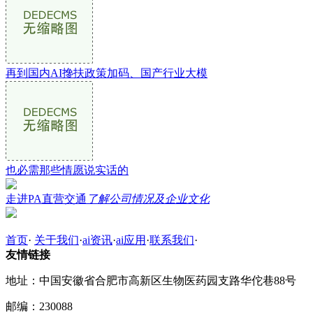
再到国内AI搀扶政策加码、国产行业大模
也必需那些情愿说实话的
走进PA直营交通
了解公司情况及企业文化
首页
·
关于我们
·
ai资讯
·
ai应用
·
联系我们
·
友情链接
地址：中国安徽省合肥市高新区生物医药园支路华佗巷88号
邮编：230088