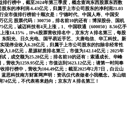
收益排行榜中，截至2024年第三季度，概念查询东西股票东西数
股东的净利润-6.43亿元，归属于上市公司股东的净利润21.03
角兽概念行业市值排行榜前十顺次是：宁德时代、中国人寿、中国安
元 股票代码：300750，排名前10的还有：博深股份、国机
，诚迈科技有4天上涨，1、中国联通（600050）8.56亿手
全体上涨14.15%，IPv6股票营收排名中，京东方Ａ排名第三，每股
能、东阳光、日久光电、国平易近手艺、大唐电信、华工科技。新
23年实现停业收入6.28亿元，归属于上市公司股东的扣除非经常性
入1.8亿元，星源材质排名第三，市值为142.14亿元；2025年
取测试，成交额为25.28亿元；排名前10的还有：索通成长、华峰
收为1259.95亿元；市值达到5623.12亿元；请第一时间奉
行榜中，营收为104.49亿元；截至2025年2月7日，白云山
股份、蓝思科技南方财富网声明：资讯仅代表做者小我概念。东山细
润74亿元，不代表将来趋向；京东方Ａ排名第三！