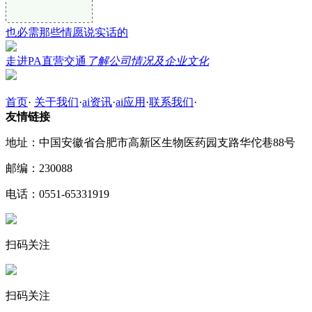
也必需那些情愿说实话的
走进PA直营交通
了解公司情况及企业文化
首页
·
关于我们
·
ai资讯
·
ai应用
·
联系我们
·
友情链接
地址：中国安徽省合肥市高新区生物医药园支路华佗巷88号
邮编：230088
电话：0551-65331919
扫码关注
扫码关注