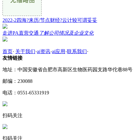
2022-2四海?来历/节点财经?云计较可谓妥妥
走进PA直营交通
了解公司情况及企业文化
首页
·
关于我们
·
ai资讯
·
ai应用
·
联系我们
·
友情链接
地址：中国安徽省合肥市高新区生物医药园支路华佗巷88号
邮编：230088
电话：0551-65331919
扫码关注
扫码关注