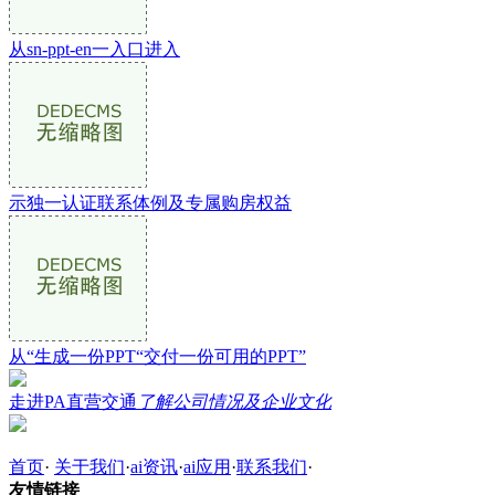
从sn-ppt-en一入口进入
示独一认证联系体例及专属购房权益
从“生成一份PPT“交付一份可用的PPT”
走进PA直营交通
了解公司情况及企业文化
首页
·
关于我们
·
ai资讯
·
ai应用
·
联系我们
·
友情链接