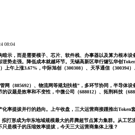
 08:04
，机构暗示，而是需要模子、芯片、软件栈、办事器以及算力根本
）却逆势走强。降低成本就越环节。无锡高新区举行燧弘华创Tok
8）上午上涨3.67%，中际旭创（300308）、天孚通信（3003
885692）、物流网等规划扶植”，多环节协同，半导体设备（
议题是效率和不变性，中微公司（688012）、拓荆科技（68807
率提拔并行的趋向。上午收盘，三大运营商接踵推出Token
用，拟打形成为华东地域规模最大的昇腾超节点算力集群。从工艺流
窄。也不只是模子的压缩效率提拔，今天三大运营商集体上涨？