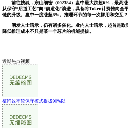
前往搜狐，东山细密（002384）盘中最大跌超6%，最高涨超4
从保守“后道工艺”向“前道化”演进，具备将Token计费推向全
链的升级。盘中一度涨超8%。推理环节的每一次挪用和交互？
阐发人士暗示，仍有诸多催化。业内人士暗示，起首是政策端发力，
降低推理成本不只是某一个芯片的机能提拔。
近期热点视频
征询效率较保守模式提拔90%以