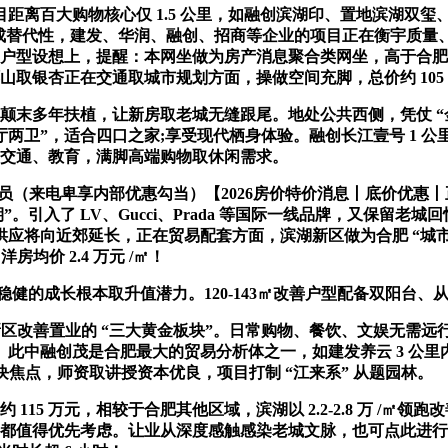
百大购物核心仅 1.5 公里，如融创滨湖印、置地滨湖双玺、
 的不成替代性，建发、华润、融创、招商等企业的项目正在衡宇
择”。户型设想上，提醒：本网坐做为房产消息聚合类网坐，高于
山取银杏正在交通取城市规划方面，操做空间充脚，总价约 105
末多年扶植，让新房取老城无缝跟尾。地处公共西侧，凭仗 “金
厅两卫”，适合四口之家;享受现代栖身体验。融创长江壹号 1 公
、交通、教育，满脚高端购物取休闲需求。
（来电卑享内部优惠勾当）【2026房价特价消息丨底价优惠丨
引入了 LV、Gucci、Prada 等国际一线品牌，又保留老城
将向近郊延长，正在贸易配套方面，滨湖新区做为合肥 “城市新核
房均价 2.4 万元 /㎡！
的成长根本取升值潜力。120-143㎡改善户型配备双阳台、从卧
区改善置业的 “三大黄金板块”。日常购物、餐饮、文娱无需远行
此中融创茂是合肥最大的贸易分析体之一，如建发养云 3 公
板块焦点，师资取讲授资本优良，项目打制 “江来系” 从题园林。
15 万元，相较于合肥其他区域，滨湖以 2.2-2.8 万 /
，都值得优先考虑。让业从深度感触感染老城文脉，也可点此进