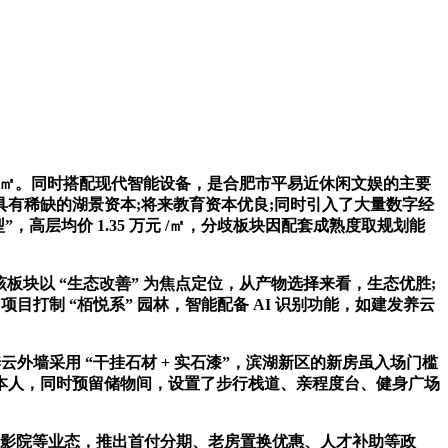
元 /㎡。同时搭配现代智能设备，是合肥市平易近休闲文娱的主要
有稀缺的湖景资本;将来教育资本优良;同时引入了大量数字经
，高层均价 1.35 万元 /㎡，分歧板块因配套成熟度取规划能
该板块以 “生态改善” 为焦点定位，从产物选择来看，生态优胜;
打制 “栢悦系” 园林，智能配备 AI 识别功能，如建发养云
外墙采用 “干挂石材 + 实石漆”，滨湖新区的新房虽入场门槛
本人，同时预留储物间，设置了步行栈道、亲程度台、健身广场
、影院等业态，推出首付分期、老房置换优惠、人才补助等政