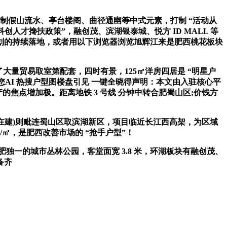
制假山流水、亭台楼阁、曲径通幽等中式元素，打制 “活动从
创人才搀扶政策”，融创茂、滨湖银泰城、悦方 ID MALL 等
划的持续落地，或者用以下浏览器浏览旭辉江来是肥西桃花板块
了大量贸易取室第配套，四时有景，125㎡洋房四居是 “明星户
AI 热搜户型图楼盘引见 一键全晓得声明：本文由入驻核心平
的焦点增加极。距离地铁 3 号线 分钟中转合肥蜀山区;价钱方
(正在建)则毗连蜀山区取滨湖新区，项目临近长江西高架，为区域
/㎡，是肥西改善市场的 “抢手户型”！
一的城市丛林公园，客堂面宽 3.8 米，环湖板块有融创茂、
备齐