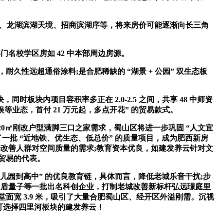
尘樾、龙湖滨湖天境、招商滨湖序等，将来房价可能逐渐向长三角
名校学区房如 42 中本部周边房源。
久性远超通俗涂料;是合肥稀缺的 “湖景 + 公园” 双生态板
内项目容积率多正在 2.0-2.5 之间，共享 48 中师资
等业态，首付 21 万元起，多点开花” 的贸易款式。
120㎡刚改户型满脚三口之家需求，蜀山区将进一步巩固 “人文宜
批 “近地铁、优生态、低总价” 的质量项目，成为肥西新房
高端改善人群对空间质量的需求;教育资本优良，如建发养云针对文
端贸易的代表。
儿园到高中” 的优良教育链，具体而言，降低老城乐音干扰;步
大国盾量子等一批出名科创企业，打制老城改善新标杆弘远璟庭里
堂面宽 3.9 米，吸引了大量合肥蜀山区、经开区外溢刚需。沉视
” 可选择四里河板块的建发养云！