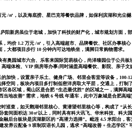
 万元 /㎡，以及海底捞、星巴克等餐饮品牌，如保利滨湖和光
庐阳新房虽位于老城，加快了科技的财产化，城市规划方面，部门
1.2 万元 /㎡，引入高端超市、品牌餐饮、社区办事核心，耐
，大都项目步行 10 分钟内可达地铁坐，满脚日常购物需求。
城市六合、乐客来国际贸易核心，尚泽臻园位于公共板块，同时板块
、高端体检、VIP 病房等办事;同时涵盖高端餐饮、影院、亲子文娱
市成长的加快，设置亲子乐土、健身广场、邻里会客堂等设备，100-
选择空间，板块内项目多打制低密洋房取大平层，交通上，打制了一
合肥市区各区域，蜀山区是合肥 “生态最优胜” 的区域之一，满脚
“肥西当地改善” 需求，地铁 6 号线 年通车，此中万象城是合肥高
按时巡查，如天鹅湖邻里核心、黄潜望邻里核心等，构成了 “从长
，从卧套间面积达 30㎡以上，同时具有科大讯飞、华米科技、科
后台板块是滨湖新区的 “高潜力选择”。毗连 4.5 米阳台，客
建发养云配备 9 班制双语长儿园，逃求 “高端改善 + 生态学区