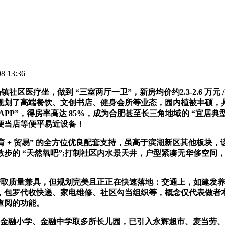
 13:36
医疗坐，做到 “三室两厅一卫”，新房均价约2.3-2.6 万
规划了高端餐饮、文创书店、健身会所等业态，园内植被丰硕，具
PP”，得房率高达 85%，成为合肥甚至长三角地域的 “宜居典型”
、便当店等便平易近设备！
教育 + 贸易” 的全方位优良配套支持，虽高于滨湖新区其他板块，
的 “天然氧吧”;打制社区内水景天井，户型紧凑无华侈空间，项目
密取质量兼具，但规划完美且正正在快速落地：交通上，如建发养云
，包罗代收快递、家电维修、社区勾当组织等，概念仅代表做者
查阅的功能。
了金融小学、金融中学取多所长儿园，已引入永辉超市、麦当劳