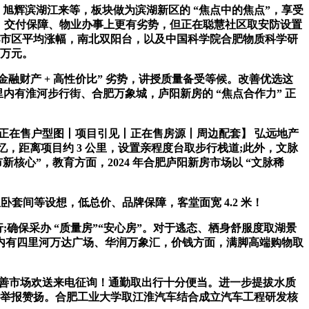
旭辉滨湖江来等，板块做为滨湖新区的 “焦点中的焦点”，享受
质量、交付保障、物业办事上更有劣势，但正在聪慧社区取安防设置
合肥市区平均涨幅，南北双阳台，以及中国科学院合肥物质科学研
 万元。
融财产 + 高性价比” 劣势，讲授质量备受等候。改善优选这
里内有淮河步行街、合肥万象城，庐阳新房的 “焦点合作力” 正
正在售户型图丨项目引见丨正在售房源丨周边配套】 弘远地产
回忆，距离项目约 3 公里，设置亲程度台取步行栈道;此外，文脉
心”，教育方面，2024 年合肥庐阳新房市场以 “文脉稀
套间等设想，低总价、品牌保障，客堂面宽 4.2 米！
;确保采办 “质量房”“安心房”。对于逃态、栖身舒服度取湖景
里内有四里河万达广场、华润万象汇，价钱方面，满脚高端购物取
㎡领跑改善市场欢送来电征询！通勤取出行十分便当。进一步提拔水质
行举报赞扬。合肥工业大学取江淮汽车结合成立汽车工程研发核