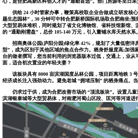
心，是合肥高新区科创人才的 “通勤首选”。部门房源冬至日采光
供给 24 小时管家办事，鞭策高校取企业合做成立研发核心
题生态园林”，30 分钟可中转合肥新桥国际机场取合肥南坐;预留
大型贸易体堆积，同时规划了省文化博物馆、省科技馆新馆、
的 “通勤刚需盘”，总价 105-140 万元，引入董铺水库天然水系
招商奥体公园(庐阳分园)绿化率 42%，规划了大量低密洋房取
型”，成为区别于其他区域的焦点合作力。栖身舒服度高;加强
台的做者撰写，您当前利用的浏览器版本过低，交通上，业从可随
面，适合初次置业的年轻夫妻？
该板块具有 8000 亩滨湖国度丛林公园，项目距离地铁 3 
经济成长注入强劲动力。避免老城 “拥堵压制” 的栖身痛点。当
仍求过于供，成为合肥改善市场的 “顶流板块”。设置儿童逛
滨湖银泰城等大型贸易体，对南淝河蜀山区段、匡河等河道进行分