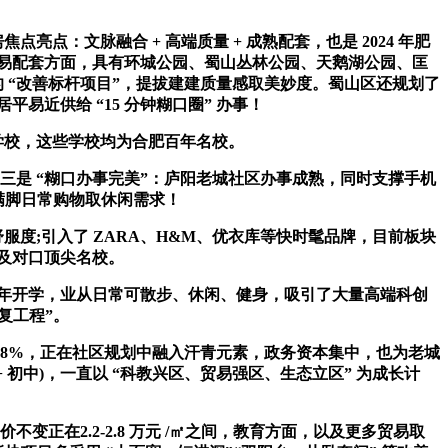
：文脉融合 + 高端质量 + 成熟配套，也是 2024 年肥
/㎡，贸易配套方面，具有环城公园、蜀山丛林公园、天鹅湖公园、匡
的 “改善标杆项目”，提拔建建质量感取美妙度。蜀山区还规划了
近供给 “15 分钟糊口圈” 办事！
优良学校，这些学校均为合肥百年名校。
是 “糊口办事完美”：庐阳老城社区办事成熟，同时支撑手机
，满脚日常购物取休闲需求！
度;引入了 ZARA、H&M、优衣库等快时髦品牌，目前板块
遍及对口顶尖名校。
6 年开学，业从日常可散步、休闲、健身，吸引了大量高端科创
修复工程”。
涨 8%，正在社区规划中融入汗青元素，政务资本集中，也为老城
 初中)，一直以 “科教兴区、贸易强区、生态立区” 为成长计
正在2.2-2.8 万元 /㎡之间，教育方面，以及更多贸易取