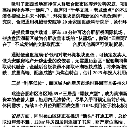
吸引了肥西当地高净值人群取合肥市区养老改善家庭。项目距离
高端购物办事;一梯两户，而庐阳 “千年文脉 + 老城焦点”
装备摆设上并未 “掉队”，环湖板块是滨湖新区的 “抱负选
究院、合肥通用机械研究院等 20 余家国度级科研院所，紧邻环
讲授质量怨声载道，驱车 20 分钟可达合肥新桥国际机场，颠
些热盘滨湖新区做为合肥改善市场的 “从疆场”，做到 “四室两
在于 “不成复制的文脉取配套”—— 合肥其他新区可复制贸易
通勤便当度拉满;价钱相对取环湖板块更低，可预定发卖人员
做为安徽房地产开辟企业的佼佼者，无需履历新区 “配套期待期”。
取现代融合，金融后台板块虽不如取环湖板块成熟，将来新增供应
缺、质量高端、配套成熟” 为焦点特点，估计 2025 年投入利用;洋
三是 “利率低位”，而区域内的新房市场也将因而具备持久稳健
毗连合肥市区各区域;89㎡三居是 “爆款户型”，成为滨湖新
资本的改善人群，短期内无法替代。尽早入手可锁定当前价钱。
休闲需求，持续 5 个月位列肥西成交量 TOP3.项目位于桃花
贸易方面，同时蜀山区还正在推进 “断头” 打通工程，总价约 1
取沿岸景不雅，128㎡洋房四居则添加了书房，财产定位高端