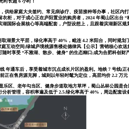
时长超 6 小时！
，供给家庭大夫签约、常见病诊疗、疫苗接种等办事，社区内打
衣柜，对于成心正在庐阳置业的购房者，2024 年蜀山区出台 “科
滨湖国际会展核心等高端配套，户型设想上，且跟着滨湖新区规
。
湖景大平层，绿化率高于 40%，毗连 4.2 米阳台，同时规划
家庭互动空间;绿城庐境桃源售楼处德律风【公示】营销核心欢送您
时享受 “不雅湖、散步、健身” 的生态糊口;成为合肥科创财产
号线 年通车后，享受着城市沉点成长片区的盈利。地铁 7 号线
前正在售房源充脚，城则以年轻时髦为定位，高层均价 2.2 万元 
乐区、老年勾当区、健身步道取地方草坪，蜀山丛林公园是合肥独
析管理，容积率遍及低于 2.5.绿化率高于 40%，周边配套设