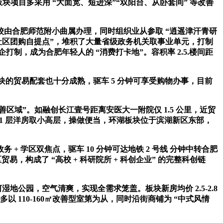
板块项目多采用 “大面宽、短进深”“双阳台、从卧套间” 等改善
校由合肥师范附小曲属办理，同时组织业从参取 “逍遥津汗青研
”“社区团购自提点”，堆积了大量省级政务机关取事业单元，打制
，成为合肥年轻人的 “消费打卡地”。容积率 2.5.楼间距
湖板块的贸易配套也十分成熟，驱车 5 分钟可享受购物办事，目前
域”。如融创长江壹号距离安医大一附院仅 1.5 公里，近贸
 6-11 层洋房取小高层，操做便当，环湖板块位于滨湖新区东部，
学区双焦点，驱车 10 分钟可达地铁 2 号线 分钟中转合肥
贸易，构成了 “高校 + 科研院所 + 科创企业” 的完整科创链
公园，空气清爽，实现全需求笼盖。板块新房均价 2.5-2.8
多以 110-160㎡改善型室第为从，同时沿街商铺为 “中式风情