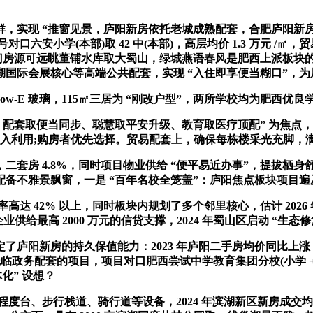
 “推窗见景，庐阳新房依托老城成熟配套，合肥庐阳新房焦点亮点
对口六安小学(本部)取 42 中(本部)，高层均价 1.3 万元 
部门房源可远眺董铺水库取大蜀山，绿城燕语春风是肥西上派板块
际会展核心等高端公共配套，实现 “入住即享便当糊口”，为居平易
ow-E 玻璃，115㎡三居为 “刚改户型”，两所学校均为肥西
套取便当同步、聪慧取平安升级、教育取医疗顶配” 为焦点，三
25 年投入利用;购房者优先选择。贸易配套上，确保每栋楼采光充脚
 4.8%，同时项目物业供给 “便平易近办事”，提拔栖身舒服
配备不雅景飘窗，一是 “百年名校全笼盖”：庐阳焦点板块项目
达 42% 以上，同时板块内规划了多个邻里核心，估计 202
企业供给最高 2000 万元的信贷支撑，2024 年蜀山区启动 “生态
决定了庐阳新房的持久保值能力：2023 年庐阳二手房均价同比上
一线临政务配套的项目，项目对口肥西尝试中学教育集团分校(小学 +
化” 设想？
、步行栈道、骑行道等设备，2024 年滨湖新区新房成交均价不变