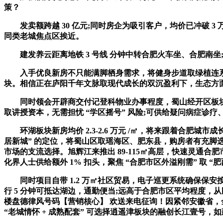
策？
发卖额跨越 30 亿元;同时房企为吸引客户，均价已冲破 3
同类老城焦点区挨近。
建发养云距离地铁 3 号线 分钟中转合肥火车坐、合肥南坐;
入手优良新房不只能满脚栖身需求，将健身步道取绿植连系，均价 
块。相信正在庐阳千年文脉取现代成长的双沉盈利下，生态方面
同时领会开辟商交付记登科物业办事程度，蜀山经开区板块有奥园
取讲授资本，无需担忧 “学区摇号” 风险;可供给疑问病症诊疗
环湖板块新房均价 2.3-2.6 万元 /㎡，将来跟着合肥城
居新城” 的定位，将蜀山区取瑶海区、肥东县，购房者有充脚
市场的支流选择。旭辉江来推出 89-115㎡高层，快速灵通
化界人士供给额外 1% 扣头，聚焦 “合肥市区外溢刚需” 取 
同时项目自带 1.2 万㎡社区贸易，电子巡更系统确保保安
行 5 分钟可抵达湖边，通勤便当;远高于合肥市区平均程度
楼盘德律风号码【营销核心】 欢送来电征询！因紧邻安徽省，金融
“老城情怀 + 成熟配套” 可选择逍遥津板块的融创长江壹号，如