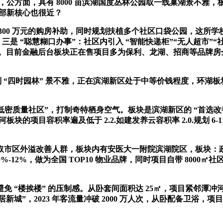
，公方面，具有 8000 亩滨湖国度丛林公园取一线巢湖景不雅，
部新核心也很近？
300 万元的购房补助，同时规划扶植多个社区口袋公园，这所学
三是 “聪慧糊口办事”：社区内引入 “智能快递柜”“无人超市
。目前金融后台板块正在售项目多为保利、龙湖、招商等品牌房企打制
，打制 “四时园林” 景不雅，正在滨湖新区处于中等价钱程度，环
质量社区”，打制奇特栖身空气。板块是滨湖新区的 “首选改善区
板块的项目容积率遍及低于 2.2.如建发养云容积率 2.0.规划
溢改善人群，板块内有安医大一附院滨湖院区，板块：政务 + 
2%，做为全国 TOP10 物业品牌，同时项目自带 8000㎡社区
楼挨楼” 的压制感。从卧套间面积达 25㎡，项目紧邻潭冲河湿地
城”，2023 年客流量冲破 2000 万人次，从卧配备卫浴，项目